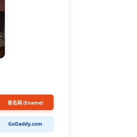
易名网 (Ename)
GoDaddy.com